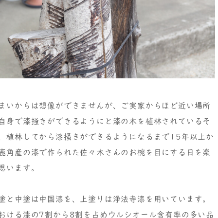
まいからは想像ができませんが、ご実家からほど近い場所
自身で漆掻きができるようにと漆の木を植林されているそ
、植林してから漆掻きができるようになるまで15年以上か
鹿角産の漆で作られた佐々木さんのお椀を目にする日を楽
思います。
塗と中塗は中国漆を、上塗りは浄法寺漆を用いています。
おける漆の7割から8割を占めウルシオール含有率の多い品