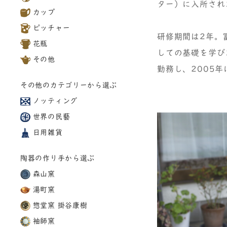
ター）に入所され
カップ
ピッチャー
研修期間は2年。
花瓶
しての基礎を学び
その他
勤務し、2005
その他のカテゴリーから選ぶ
ノッティング
世界の民藝
日用雑貨
陶器の作り手から選ぶ
森山窯
湯町窯
惣堂窯 掛谷康樹
袖師窯