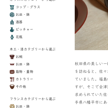
コップ・グラス
お皿・鉢
酒器
ピッチャー
花瓶
木工・漆カテゴリーから選ぶ
お椀
秋田県の美しい一
お皿・鉢
を訪ねると、佐々
箱物・蓋物
ていました。福島
カトラリー
すが、そこで会津
その他
求められていた佐
フランスカテゴリーから選ぶ
手県八幡平市にあ
お皿・鉢