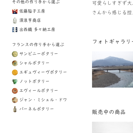
その他の作り手から選ぶ
可愛らしすぎず大
佐藤隘子工房
さんから感じる控
須浪亨商店
出西織 多々納工房
フォトギャラリ
フランスの作り手から選ぶ
サンピニーポタリー
シャルポタリー
エギュヴィーヴポタリー
ノットポタリー
エヴィールポタリー
ジャン・ミシェル・ドワ
パーネルポタリー
販売中の商品