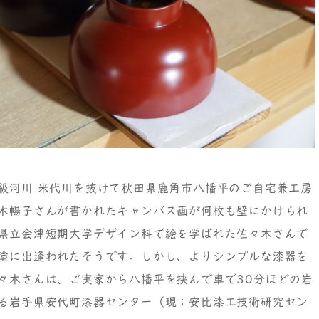
級河川 米代川を抜けて秋田県鹿角市八幡平のご自宅兼工房
木暢子さんが書かれたキャンバス画が何枚も壁にかけられ
県立会津短期大学デザイン科で絵を学ばれた佐々木さんで
塗に出逢われたそうです。しかし、よりシンプルな漆器を
々木さんは、ご実家から八幡平を挟んで車で30分ほどの岩
る岩手県安代町漆器センター（現：安比漆工技術研究セン