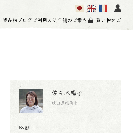
読み物
ブログ
ご利用方法
店舗のご案内
買い物かご
佐々木暢子
秋田県鹿角市
略歴