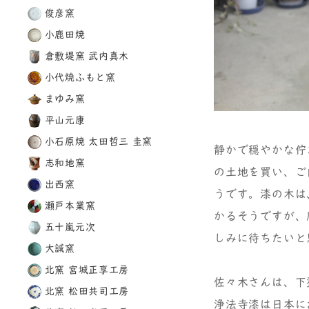
俊彦窯
小鹿田焼
倉敷堤窯 武内真木
小代焼ふもと窯
まゆみ窯
平山元康
小石原焼 太田哲三 圭窯
静かで穏やかな佇
志和地窯
の土地を買い、ご
出西窯
うです。漆の木は
瀬戸本業窯
かるそうですが、
五十嵐元次
しみに待ちたいと
大誠窯
北窯 宮城正享工房
佐々木さんは、下
北窯 松田共司工房
浄法寺漆は日本に