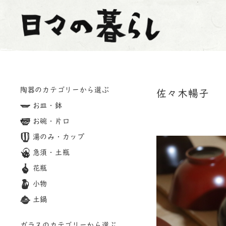
陶器のカテゴリーから選ぶ
佐々木暢子
お皿・鉢
お碗・片口
湯のみ・カップ
急須・土瓶
花瓶
小物
土鍋
ガラスのカテゴリーから選ぶ