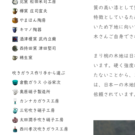
北窯 松田米司工房
質の高い漆として
欅窯 庄司宣夫
特徴としているた
やまほん陶房
いため下地に向い
キマノ陶器
木さんご自身でさ
酒津榎窯 武内立爾
西持田窯 津田堅司
まり椀の木地は日
穂生窯
います。硬く強度
吹きガラス作り手から選ぶ
たないことから、
倉敷ガラス 小谷栄次
は、日本一の木地
奥原硝子製造所
依頼されています
カンナカガラス工房
三宅吹き硝子工房
太田潤手吹き硝子工房
西川孝次吹きガラス工房