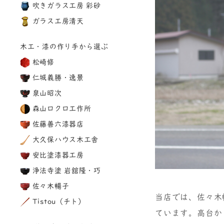
吹きガラス工房 彩砂
ガラス工房清天
木工・漆の作り手から選ぶ
松崎修
仁城義勝・逸景
泉山昭次
森山ロクロ工作所
佐藤善六漆器店
大久保ハウス木工舎
安比塗漆器工房
浄法寺塗 岩舘隆・巧
佐々木暢子
当店では、佐々木
Tistou（チト）
ています。高台か