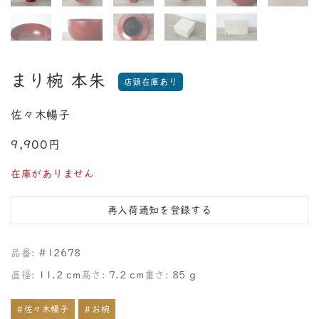
まり椀 本朱
店頭在庫あり
佐々木暢子
9,900円
在庫がありません
再入荷通知を登録する
品番:
#12678
直径:
11.2 cm
高さ:
7.2 cm
重さ:
85 g
#佐々木暢子
#お椀