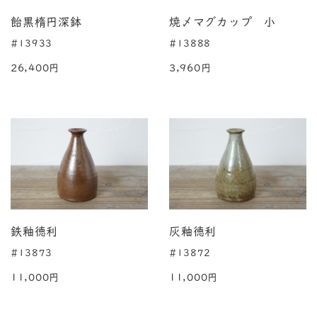
飴黒楕円深鉢
焼〆マグカップ 小
#13933
#13888
26,400円
3,960円
鉄釉徳利
灰釉徳利
#13873
#13872
11,000円
11,000円