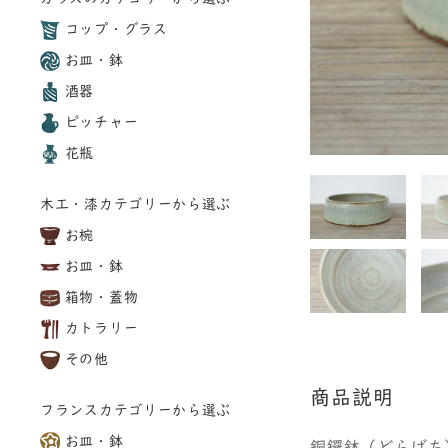
コップ・グラス
お皿・鉢
酒器
ピッチャー
花瓶
木工・漆カテゴリーから選ぶ
お椀
お皿・鉢
箱物・蓋物
カトラリー
その他
商品説明
フランスカテゴリーから選ぶ
お皿・鉢
銅鑼鉢（どらばち