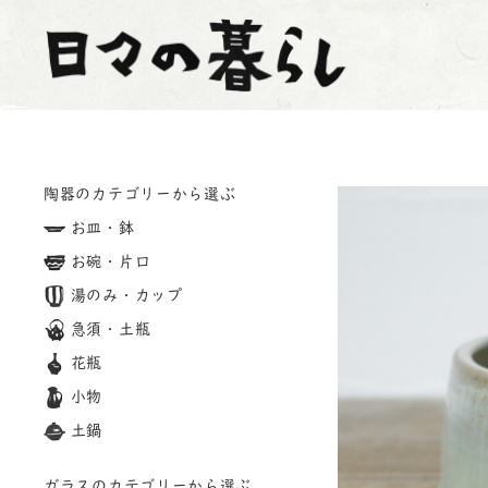
陶器のカテゴリーから選ぶ
お皿・鉢
お碗・片口
湯のみ・カップ
急須・土瓶
花瓶
小物
土鍋
ガラスのカテゴリーから選ぶ