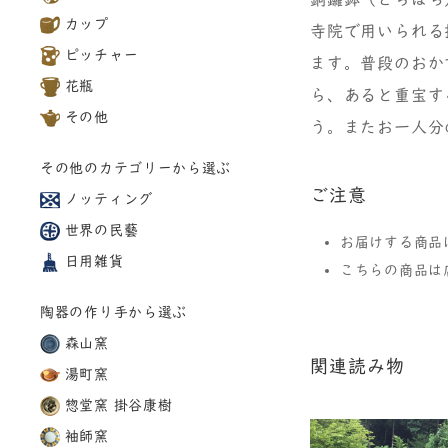
カップ
寺院で用いられる
ピッチャー
ます。 普段のお
花瓶
ら、あると重宝す
その他
う。またお一人分
その他のカテゴリーから選ぶ
ご注意
ノッティング
世界の民藝
お届けする商品
日用雑貨
こちらの商品は
陶器の作り手から選ぶ
森山窯
関連読み物
湯町窯
惣堂窯 掛谷康樹
袖師窯