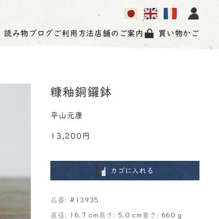
読み物
ブログ
ご利用方法
店舗のご案内
買い物かご
糠釉銅鑼鉢
平山元康
13,200円
カゴに入れる
品番:
#13935
直径:
16.7 cm
高さ:
5.0 cm
重さ:
660 g