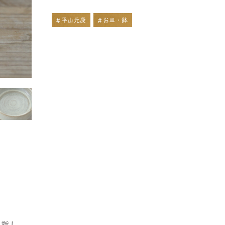
#平山元康
#お皿・鉢
を指し、