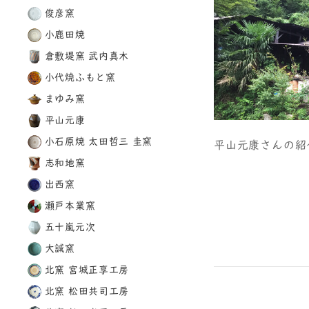
俊彦窯
小鹿田焼
倉敷堤窯 武内真木
小代焼ふもと窯
まゆみ窯
平山元康
小石原焼 太田哲三 圭窯
平山元康さんの紹
志和地窯
出西窯
瀬戸本業窯
五十嵐元次
大誠窯
北窯 宮城正享工房
北窯 松田共司工房