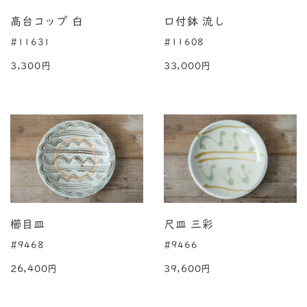
高台コップ 白
口付鉢 流し
#11631
#11608
3,300円
33,000円
櫛目皿
尺皿 三彩
#9468
#9466
26,400円
39,600円