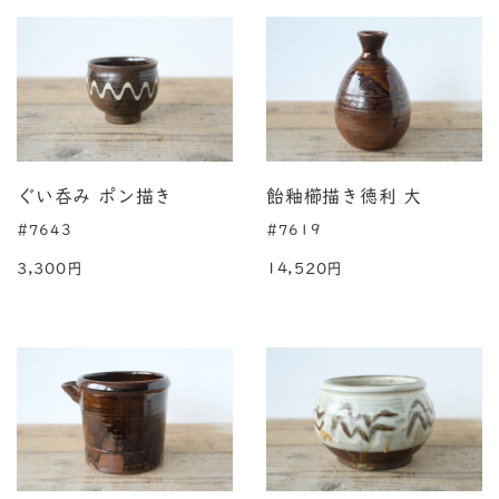
ぐい呑み ポン描き
飴釉櫛描き徳利 大
#7643
#7619
3,300円
14,520円