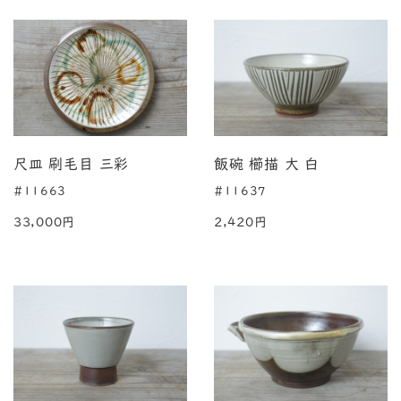
尺皿 刷毛目 三彩
飯碗 櫛描 大 白
#11663
#11637
33,000円
2,420円