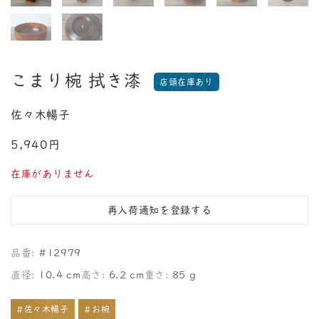
こまり椀 拭き漆
店頭在庫あり
佐々木暢子
5,940円
在庫がありません
再入荷通知を登録する
品番:
#12979
直径:
10.4 cm
高さ:
6.2 cm
重さ:
85 g
#佐々木暢子
#お椀