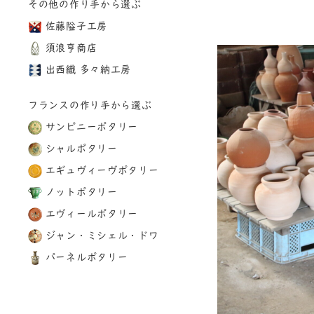
その他の作り手から選ぶ
佐藤隘子工房
須浪亨商店
出西織 多々納工房
フランスの作り手から選ぶ
サンピニーポタリー
シャルポタリー
エギュヴィーヴポタリー
ノットポタリー
エヴィールポタリー
ジャン・ミシェル・ドワ
パーネルポタリー