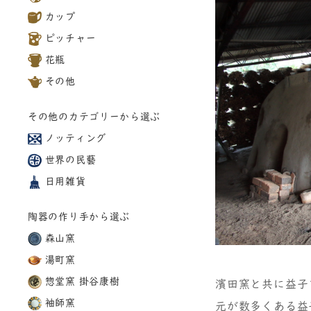
カップ
ピッチャー
花瓶
その他
その他のカテゴリーから選ぶ
ノッティング
世界の民藝
日用雑貨
陶器の作り手から選ぶ
森山窯
湯町窯
惣堂窯 掛谷康樹
濱田窯と共に益子
袖師窯
元が数多くある益