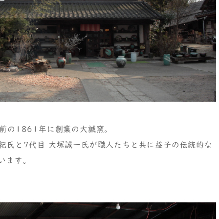
上前の1861年に創業の大誠窯。
邦紀氏と7代目 大塚誠一氏が職人たちと共に益子の伝統的な
います。