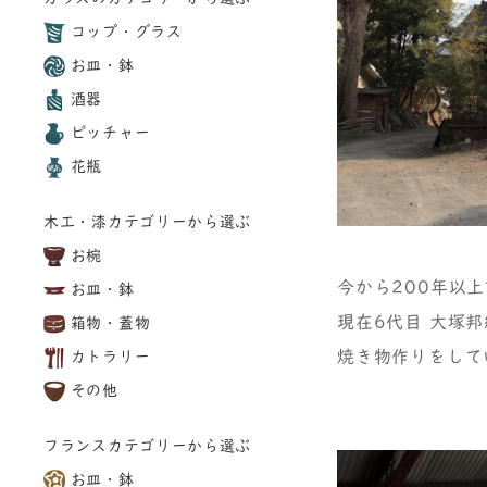
コップ・グラス
お皿・鉢
酒器
ピッチャー
花瓶
木工・漆カテゴリーから選ぶ
お椀
今から200年以
お皿・鉢
現在6代目 大塚
箱物・蓋物
焼き物作りをして
カトラリー
その他
フランスカテゴリーから選ぶ
お皿・鉢