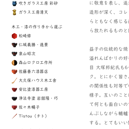
に敬意を表し、追
吹きガラス工房 彩砂
造形が深く、コレ
ガラス工房清天
らともなく感じる
木工・漆の作り手から選ぶ
ら放たれるものと
松崎修
仁城義勝・逸景
益子の伝統的な焼
泉山昭次
溢れんばかりの好
森山ロクロ工作所
目 大塚邦紀氏も
佐藤善六漆器店
ク。とにかく皆さ
大久保ハウス木工舎
の関係性も対等で
安比塗漆器工房
様子。互いのこと
浄法寺塗 岩舘隆・巧
て何とも面白いの
佐々木暢子
んぶしながら轆轤
Tistou（チト）
する。とてもいい