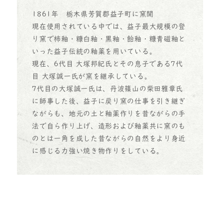
1861年 栃木県芳賀郡益子町に窯開
現在使用されている中では、益子最大規模の登
り窯で柿釉・糠白釉・黒釉・飴釉・糠青磁釉と
いった益子伝統の釉薬を用いている。
現在、6代目 大塚邦紀氏とその息子である7代
目 大塚誠一氏が窯を継承している。
7代目の大塚誠一氏は、丹波篠山の柴田雅章氏
に師事した後、益子に戻り窯の仕事を引き継ぎ
ながらも、地元の土と釉薬作りを昔ながらの手
法で自ら作り上げ、造形および釉薬共に窯のも
のとは一角を成した昔ながらの自然をより身近
に感じる力強い焼き物作りをしている。