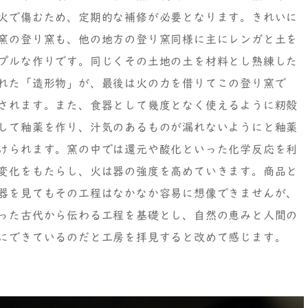
火で傷むため、定期的な補修が必要となります。きれいに
窯の登り窯も、他の地方の登り窯同様に主にレンガと土を
プルな作りです。同じくその土地の土を材料とし熟練した
れた「造形物」が、最後は火の力を借りてこの登り窯で
されます。また、食器として幾度となく使えるように籾殻
して釉薬を作り、汁気のあるものが漏れないようにと釉薬
けられます。窯の中では還元や酸化といった化学反応を利
変化をもたらし、火は器の強度を高めていきます。商品と
器を見てもその工程はなかなか容易に想像できませんが、
った古代から伝わる工程を基礎とし、自然の恵みと人間の
にできているのだと工房を拝見すると改めて感じます。