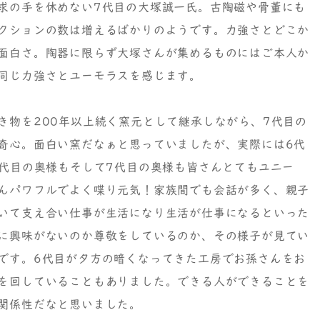
求の手を休めない7代目の大塚誠一氏。古陶磁や骨董にも
クションの数は増えるばかりのようです。力強さとどこか
面白さ。陶器に限らず大塚さんが集めるものにはご本人か
同じ力強さとユーモラスを感じます。
き物を200年以上続く窯元として継承しながら、7代目の
奇心。面白い窯だなぁと思っていましたが、実際には6代
6代目の奥様もそして7代目の奥様も皆さんとてもユニー
んパワフルでよく喋り元気！家族間でも会話が多く、親子
いて支え合い仕事が生活になり生活が仕事になるといった
に興味がないのか尊敬をしているのか、その様子が見てい
です。6代目が夕方の暗くなってきた工房でお孫さんをお
を回していることもありました。できる人ができることを
関係性だなと思いました。