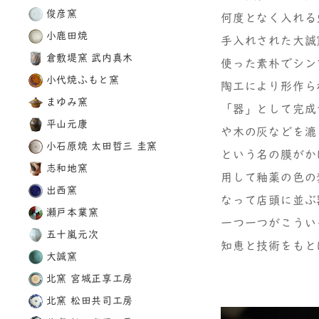
俊彦窯
何度となく入れる
小鹿田焼
手入れされた大誠
倉敷堤窯 武内真木
使った素朴でシン
小代焼ふもと窯
陶工により形作ら
まゆみ窯
「器」として完成
平山元康
や木の灰などを漉
小石原焼 太田哲三 圭窯
という名の膜がか
志和地窯
用して釉薬の色の
出西窯
なって店頭に並ぶ
瀬戸本業窯
一つ一つがこうい
五十嵐元次
知恵と技術をもと
大誠窯
北窯 宮城正享工房
北窯 松田共司工房