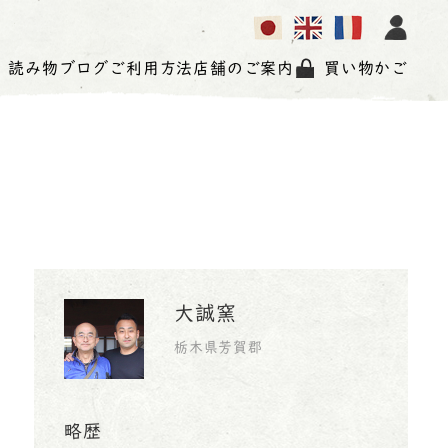
読み物
ブログ
ご利用方法
店舗のご案内
買い物かご
大誠窯
栃木県芳賀郡
略歴