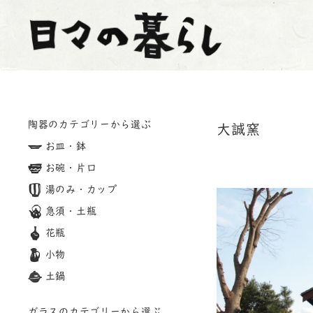
陶器のカテゴリーから選ぶ
大誠窯
お皿・鉢
お碗・片口
湯のみ・カップ
急須・土瓶
花瓶
小物
土鍋
ガラスのカテゴリーから選ぶ