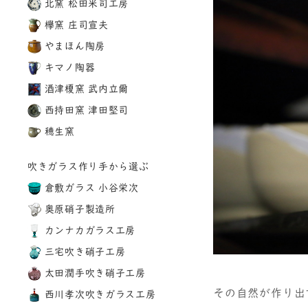
北窯 松田米司工房
欅窯 庄司宣夫
やまほん陶房
キマノ陶器
酒津榎窯 武内立爾
西持田窯 津田堅司
穂生窯
吹きガラス作り手から選ぶ
倉敷ガラス 小谷栄次
奥原硝子製造所
カンナカガラス工房
三宅吹き硝子工房
太田潤手吹き硝子工房
その自然が作り出
西川孝次吹きガラス工房