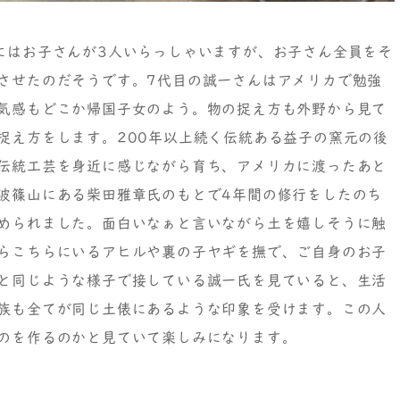
にはお子さんが3人いらっしゃいますが、お子さん全員をそ
させたのだそうです。7代目の誠一さんはアメリカで勉強
気感もどこか帰国子女のよう。物の捉え方も外野から見て
捉え方をします。200年以上続く伝統ある益子の窯元の後
伝統工芸を身近に感じながら育ち、アメリカに渡ったあと
波篠山にある柴田雅章氏のもとで4年間の修行をしたのち
められました。面白いなぁと言いながら土を嬉しそうに触
らこちらにいるアヒルや裏の子ヤギを撫で、ご自身のお子
と同じような様子で接している誠一氏を見ていると、生活
族も全てが同じ土俵にあるような印象を受けます。この人
のを作るのかと見ていて楽しみになります。