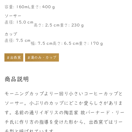
容量:
160mL
重さ:
400 g
ソーサー
直径:
15.0 cm
高さ:
2.5 cm
重さ:
230 g
カップ
直径:
7.5 cm
幅:
7.5 cm
高さ:
6.5 cm
重さ:
170 g
#出西窯
#湯のみ・カップ
商品説明
モーニングカップより一回り小さいコーヒーカップと
ソーサー。小ぶりのカップにどこか愛らしさがありま
す。名前の通りイギリスの陶芸家 故バーナード・リー
チ氏に作り方の指導を受けた形から、出西窯ではリー
チ型と呼ばれています。