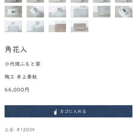
角花入
小代焼ふもと窯
陶工 井上泰秋
66,000円
カゴに入れる
品番:
#12034