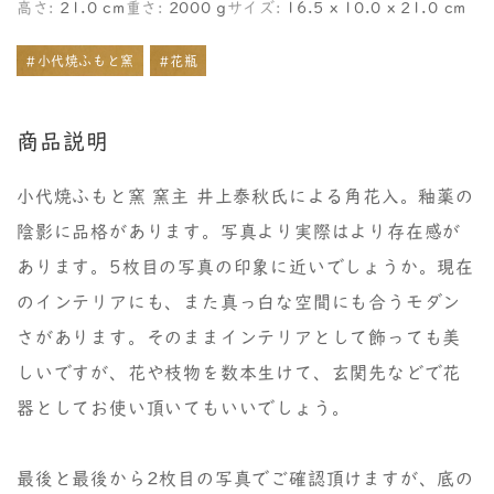
高さ:
21.0 cm
重さ:
2000 g
サイズ:
16.5 x 10.0 x 21.0 cm
#小代焼ふもと窯
#花瓶
商品説明
小代焼ふもと窯 窯主 井上泰秋氏による角花入。釉薬の
陰影に品格があります。写真より実際はより存在感が
あります。5枚目の写真の印象に近いでしょうか。現在
のインテリアにも、また真っ白な空間にも合うモダン
さがあります。そのままインテリアとして飾っても美
しいですが、花や枝物を数本生けて、玄関先などで花
器としてお使い頂いてもいいでしょう。
最後と最後から2枚目の写真でご確認頂けますが、底の