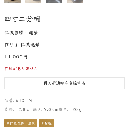
四寸二分椀
仁城義勝・逸景
作り手 仁城逸景
11,000円
在庫がありません
再入荷通知を登録する
品番:
#10174
直径:
12.8 cm
高さ:
7.0 cm
重さ:
120 g
#仁城義勝・逸景
#お椀