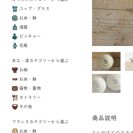
コップ・グラス
お皿・鉢
酒器
ピッチャー
花瓶
木工・漆カテゴリーから選ぶ
お椀
お皿・鉢
箱物・蓋物
カトラリー
その他
商品説明
フランスカテゴリーから選ぶ
お皿・鉢
3人分ほどのおか