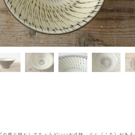
ずの盛り鉢としてちょうどいい七寸鉢。リム（ふち）がある