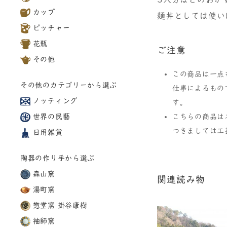
カップ
麺丼としては使い
ピッチャー
花瓶
ご注意
その他
この商品は一点
その他のカテゴリーから選ぶ
仕事によるもの
ノッティング
す。
こちらの商品は
世界の民藝
つきましては工
日用雑貨
陶器の作り手から選ぶ
森山窯
関連読み物
湯町窯
惣堂窯 掛谷康樹
袖師窯