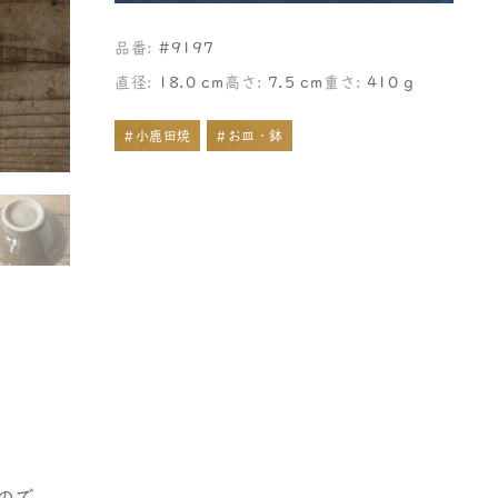
品番:
#9197
直径:
18.0 cm
高さ:
7.5 cm
重さ:
410 g
#小鹿田焼
#お皿・鉢
ので、