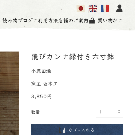
読み物
ブログ
ご利用方法
店舗のご案内
買い物かご
飛びカンナ縁付き六寸鉢
小鹿田焼
窯主 坂本工
3,850円
数量
カゴに入れる