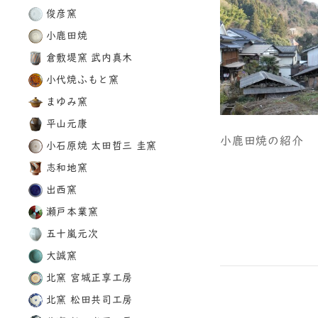
俊彦窯
小鹿田焼
倉敷堤窯 武内真木
小代焼ふもと窯
まゆみ窯
平山元康
小鹿田焼の紹介
小石原焼 太田哲三 圭窯
志和地窯
出西窯
瀬戸本業窯
五十嵐元次
大誠窯
北窯 宮城正享工房
北窯 松田共司工房