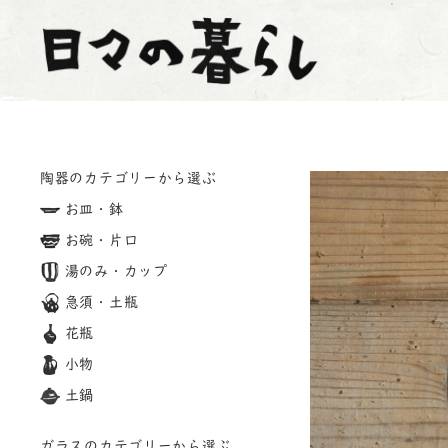
陶器のカテゴリーから選ぶ
お皿・鉢
お碗・片口
湯のみ・カップ
急須・土瓶
花瓶
小物
土鍋
ガラスのカテゴリーから選ぶ