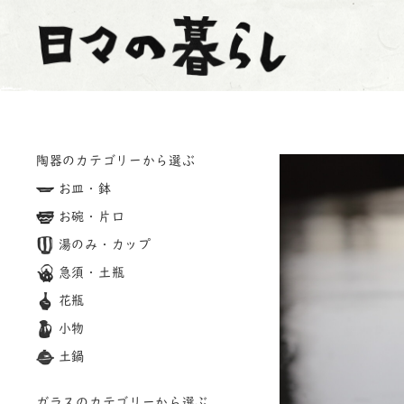
陶器のカテゴリーから選ぶ
お皿・鉢
お碗・片口
湯のみ・カップ
急須・土瓶
花瓶
小物
土鍋
ガラスのカテゴリーから選ぶ