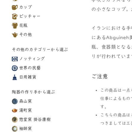
カップ
の小さなコップ。
ピッチャー
花瓶
イランにおける手
その他
にあるAbgui
瓶、食器類となる
その他のカテゴリーから選ぶ
りが行われていま
ノッティング
世界の民藝
ご注意
日用雑貨
この商品は一点
陶器の作り手から選ぶ
仕事によるもの
森山窯
す。
湯町窯
こちらの商品は
惣堂窯 掛谷康樹
つきましては工
袖師窯