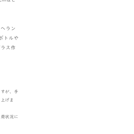
テヘラン
。ボトルや
ガラス作
ますが、手
し上げま
入荷状況に