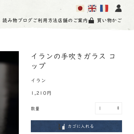
読み物
ブログ
ご利用方法
店舗のご案内
買い物かご
イランの手吹きガラス コ
ップ
イラン
1,210円
数量
カゴに入れる