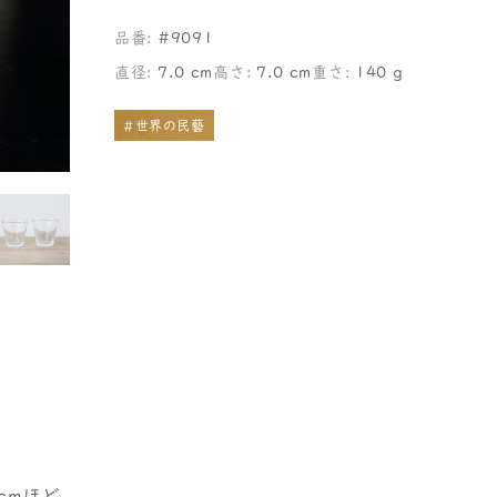
品番:
#9091
直径:
7.0 cm
高さ:
7.0 cm
重さ:
140 g
#世界の民藝
cmほど