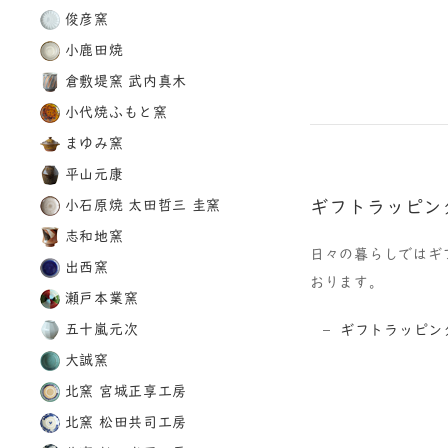
俊彦窯
小鹿田焼
倉敷堤窯 武内真木
小代焼ふもと窯
まゆみ窯
平山元康
ギフトラッピン
小石原焼 太田哲三 圭窯
志和地窯
日々の暮らしではギ
出西窯
おります。
瀬戸本業窯
五十嵐元次
ギフトラッピン
大誠窯
北窯 宮城正享工房
北窯 松田共司工房