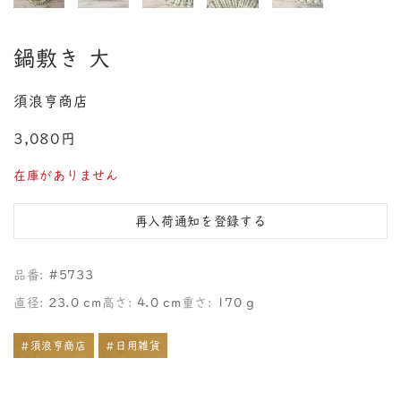
鍋敷き 大
須浪亨商店
3,080円
在庫がありません
再入荷通知を登録する
品番:
#5733
直径:
23.0 cm
高さ:
4.0 cm
重さ:
170 g
#須浪亨商店
#日用雑貨