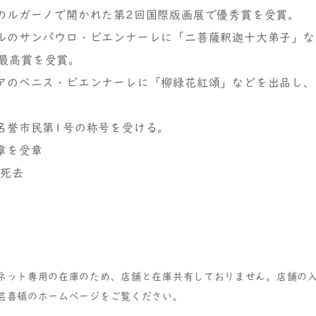
スのルガーノで開かれた第2回国際版画展で優秀賞を受賞。
ジルのサンパウロ・ビエンナーレに「二菩薩釈迦十大弟子」
最高賞を受賞。
リアのベニス・ビエンナーレに「柳緑花紅頌」などを出品し
市名誉市民第1号の称号を受ける。
章を受章
で死去
ネット専用の在庫のため、店舗と在庫共有しておりません。店舗の
芸喜頓のホームページをご覧ください。