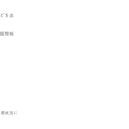
などを出
、国際版
入荷状況に