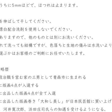
うちに5mmほどで、ほつれは止まります。
を伸ばして干してください。
漂白配合洗剤を使用しないでください。
ありますので、他のものとは別にお洗いください。
れて洗っても結構ですが、色落ちと生地の傷みは水洗いよ
選ぶかはお客様のご判断にお任せいたします。
の略歴
刀鍛冶職を営む家の三男として青森市に生まれる
会に版画4点が入選する
展に出品した版画4点が全て入選
展に出品した版画巻き「大和し美し」が日本民芸館に買い上げ
、河井寛次郎、浜田庄司氏らの知遇を受けるようになる。