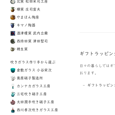
北窯 松田米司工房
欅窯 庄司宣夫
やまほん陶房
キマノ陶器
酒津榎窯 武内立爾
西持田窯 津田堅司
穂生窯
ギフトラッピン
吹きガラス作り手から選ぶ
日々の暮らしではギ
倉敷ガラス 小谷栄次
おります。
奥原硝子製造所
ギフトラッピン
カンナカガラス工房
三宅吹き硝子工房
太田潤手吹き硝子工房
西川孝次吹きガラス工房