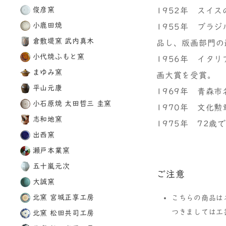
俊彦窯
1952年 スイ
小鹿田焼
1955年 ブラ
倉敷堤窯 武内真木
品し、版画部門の
小代焼ふもと窯
1956年 イタ
まゆみ窯
画大賞を受賞。
平山元康
1969年 青森
小石原焼 太田哲三 圭窯
1970年 文化勲
志和地窯
1975年 72歳
出西窯
瀬戸本業窯
五十嵐元次
ご注意
大誠窯
北窯 宮城正享工房
こちらの商品は
つきましては工
北窯 松田共司工房