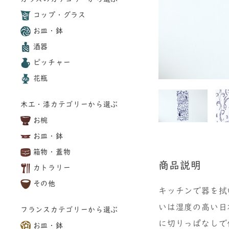
コップ・グラス
お皿・鉢
酒器
ピッチャー
花瓶
木工・漆カテゴリーから選ぶ
お椀
お皿・鉢
箱物・蓋物
商品説明
カトラリー
その他
キッチンで器を拭
いは湿度の高い日
フランスカテゴリーから選ぶ
に切りっぱなしで
お皿・鉢