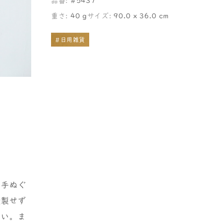
品番:
#5437
重さ:
40 g
サイズ:
90.0 x 36.0 cm
#日用雑貨
る手ぬぐ
縫製せず
さい。ま