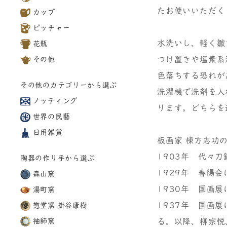
たお使いいただく
カップ
ピッチャー
水洗いし、軽く皺
花瓶
つけ置きや塩素系
その他
色落ちする恐れが
その他のカテゴリーから選ぶ
洗濯機で洗剤を入
ノッティング
ります。どちらを
世界の民藝
日用雑貨
板画家 棟方志功
1903年 代々
陶器の作り手から選ぶ
1929年 春陽
森山窯
1930年 国画
湯町窯
1937年 国画
惣堂窯 掛谷康樹
袖師窯
る。以降、柳宗悦