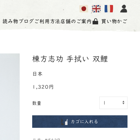
読み物
ブログ
ご利用方法
店舗のご案内
買い物かご
棟方志功 手拭い 双鯉
日本
1,320円
数量
カゴに入れる