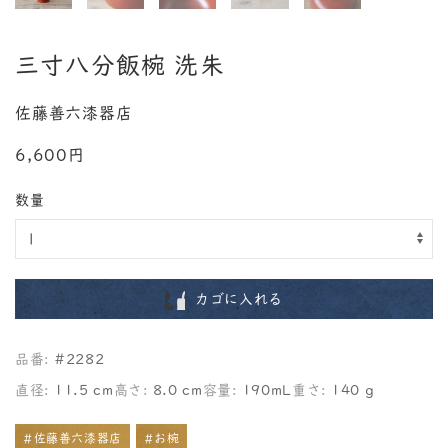
三寸八分飯椀 洗朱
佐藤善六漆器店
6,600円
数量
カゴに入れる
品番:
#2282
直径:
11.5 cm
高さ:
8.0 cm
容量:
190mL
重さ:
140 g
#佐藤善六漆器店
#お椀