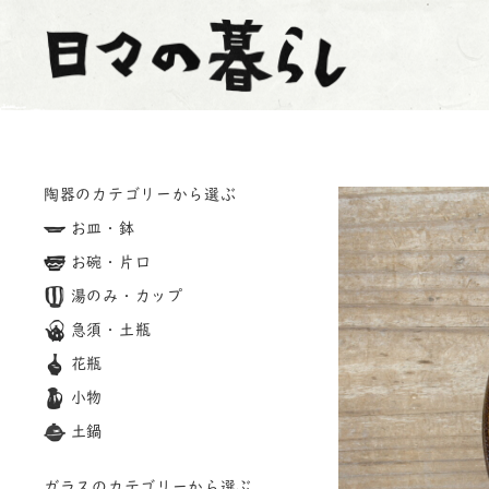
陶器のカテゴリーから選ぶ
お皿・鉢
お碗・片口
湯のみ・カップ
急須・土瓶
花瓶
小物
土鍋
ガラスのカテゴリーから選ぶ