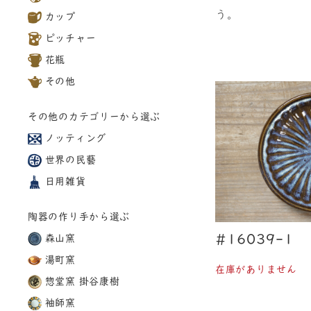
う。
カップ
ピッチャー
花瓶
その他
その他のカテゴリーから選ぶ
ノッティング
世界の民藝
日用雑貨
陶器の作り手から選ぶ
#16039-1
森山窯
湯町窯
在庫がありません
惣堂窯 掛谷康樹
袖師窯