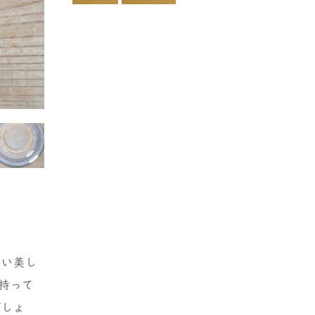
強い美し
持って
でしょ