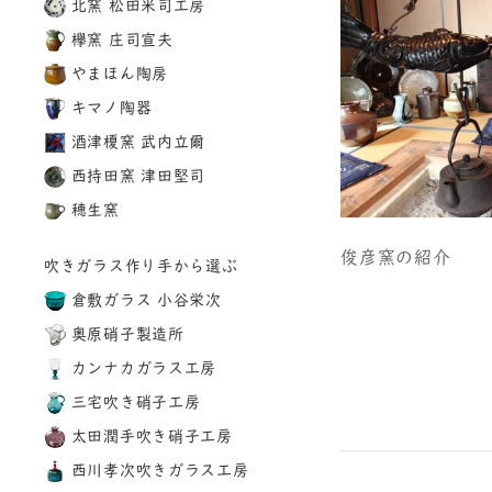
北窯 松田米司工房
欅窯 庄司宣夫
やまほん陶房
キマノ陶器
酒津榎窯 武内立爾
西持田窯 津田堅司
穂生窯
俊彦窯の紹介
吹きガラス作り手から選ぶ
倉敷ガラス 小谷栄次
奥原硝子製造所
カンナカガラス工房
三宅吹き硝子工房
太田潤手吹き硝子工房
西川孝次吹きガラス工房