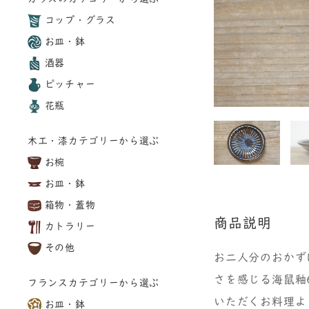
コップ・グラス
お皿・鉢
酒器
ピッチャー
花瓶
木工・漆カテゴリーから選ぶ
お椀
お皿・鉢
箱物・蓋物
商品説明
カトラリー
その他
お二人分のおかず
さを感じる海鼠釉
フランスカテゴリーから選ぶ
いただくお料理よ
お皿・鉢