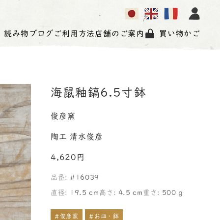
読み物
ブログ
ご利用方法
店舗のご案内
買い物かご
海鼠釉鎬6.5寸鉢
俊彦窯
陶工 清水俊彦
4,620円
品番:
#16039
直径:
19.5 cm
高さ:
4.5 cm
重さ:
500 g
#俊彦窯
#お皿・鉢