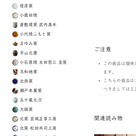
俊彦窯
小鹿田焼
倉敷堤窯 武内真木
小代焼ふもと窯
まゆみ窯
ご注意
平山元康
小石原焼 太田哲三 圭窯
この商品は個体
志和地窯
ます。
こちらの商品は
出西窯
つきましては工
瀬戸本業窯
五十嵐元次
大誠窯
関連読み物
北窯 宮城正享工房
北窯 松田共司工房