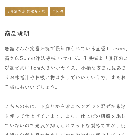
#浄法寺塗 岩舘隆・巧
#お椀
商品説明
岩舘さんが定番汁椀で長年作られている直径11.3cm、
高さ6.5cmの浄法寺椀 小サイズ。子供椀より直径およ
び高さ共に1cm大きい小サイズ。小柄な方またはあま
りお味噌汁やお吸い物は少しでいいという方、またお
子様にもいいでしょう。
こちらの朱は、下塗りから漆にベンガラを混ぜた朱漆
を使って仕上げています。また、仕上げの研磨を施し
ていないので光沢が抑えられマットな質感ですが、使