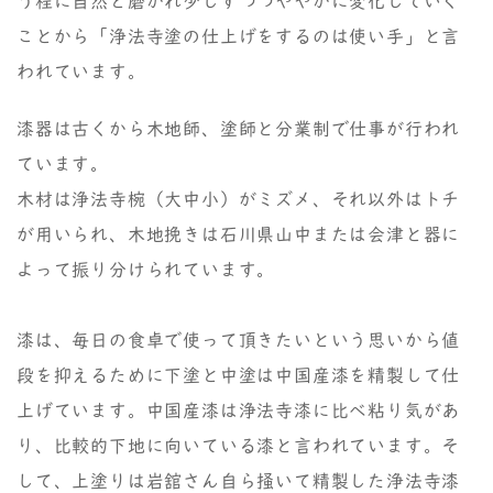
う程に自然と磨かれ少しずつつややかに変化していく
ことから「浄法寺塗の仕上げをするのは使い手」と言
われています。
漆器は古くから木地師、塗師と分業制で仕事が行われ
ています。
木材は浄法寺椀（大中小）がミズメ、それ以外はトチ
が用いられ、木地挽きは石川県山中または会津と器に
よって振り分けられています。
漆は、毎日の食卓で使って頂きたいという思いから値
段を抑えるために下塗と中塗は中国産漆を精製して仕
上げています。中国産漆は浄法寺漆に比べ粘り気があ
り、比較的下地に向いている漆と言われています。そ
して、上塗りは岩舘さん自ら掻いて精製した浄法寺漆