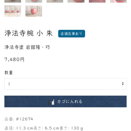
浄法寺椀 小 朱
店頭在庫あり
浄法寺塗 岩舘隆・巧
7,480円
数量
カゴに入れる
品番:
#12674
直径:
11.3 cm
高さ:
6.5 cm
重さ:
130 g