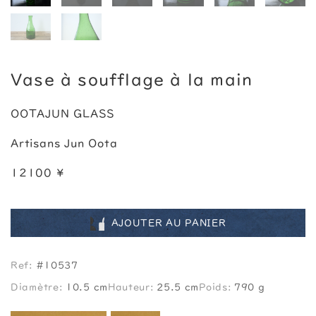
Vase à soufflage à la main
OOTAJUN GLASS
Artisans Jun Oota
12100 ¥
AJOUTER AU PANIER
Ref:
#10537
Diamètre:
10.5 cm
Hauteur:
25.5 cm
Poids:
790 g