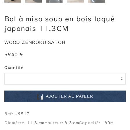
Bol à miso soup en bois laqué
japonais 11.3CM
WOOD ZENROKU SATOH
5940 ¥
Quantité
AJOUTER AU PANIER
Ref:
#9517
Diamètre:
11.3 cm
Hauteur:
6.3 cm
Capacité:
160mL