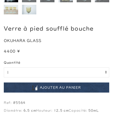
Verre à pied soufflé bouche
OKUHARA GLASS
4400 ¥
Quantité
AJOUTER AU PANIER
Ref:
#5564
Diamètre:
6.5 cm
Hauteur:
12.5 cm
Capacité:
50mL