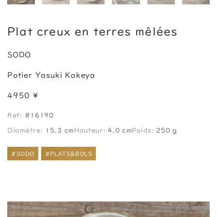
Plat creux en terres mêlées
SODO
Potier Yasuki Kakeya
4950 ¥
Ref:
#16190
Diamètre:
15.3 cm
Hauteur:
4.0 cm
Poids:
250 g
#SODO
#PLATS&BOLS