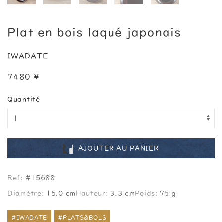
Plat en bois laqué japonais
IWADATE
7480 ¥
Quantité
AJOUTER AU PANIER
Ref:
#15688
Diamètre:
15.0 cm
Hauteur:
3.3 cm
Poids:
75 g
#IWADATE
#PLATS&BOLS