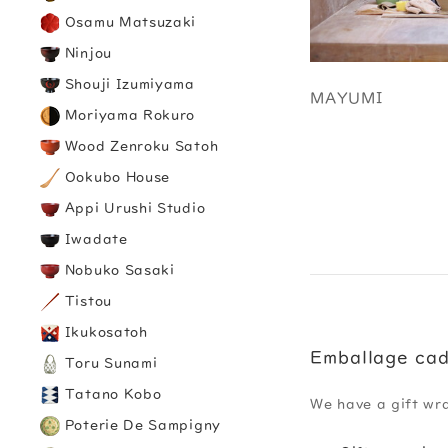
Osamu Matsuzaki
Ninjou
Shouji Izumiyama
MAYUMI
Moriyama Rokuro
Wood Zenroku Satoh
Ookubo House
Appi Urushi Studio
Iwadate
Nobuko Sasaki
Tistou
Ikukosatoh
Emballage ca
Toru Sunami
Tatano Kobo
We have a gift wr
Poterie De Sampigny