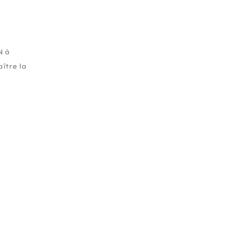
n
.
N à
ître la