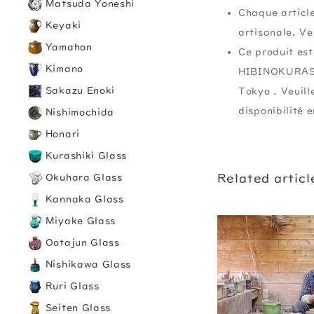
Matsuda Yoneshi
Chaque article
Keyaki
artisanale. Ve
Yamahon
Ce produit est
Kimano
HIBINOKURASH
Sakazu Enoki
Tokyo . Veuil
disponibilité 
Nishimochida
Honari
Kurashiki Glass
Related articl
Okuhara Glass
Kannaka Glass
Miyake Glass
Ootajun Glass
Nishikawa Glass
Ruri Glass
Seiten Glass