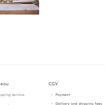
deau
CGV
apping service.
Payment
Delivery and shipping fees