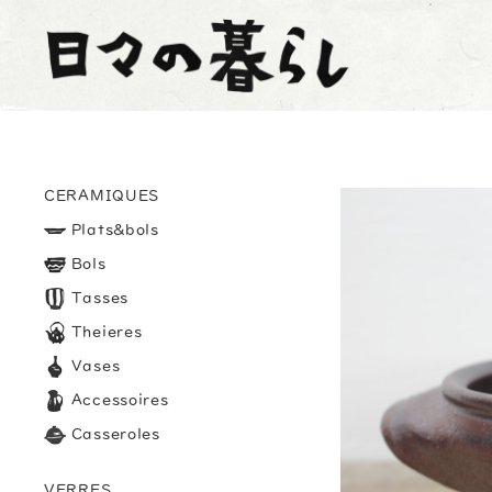
CERAMIQUES
Plats&bols
Bols
Tasses
Theieres
Vases
Accessoires
Casseroles
VERRES