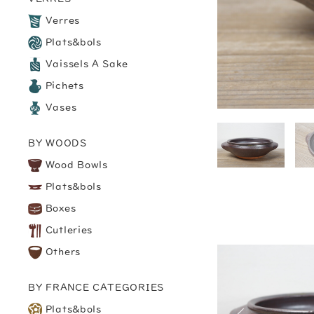
Verres
Plats&bols
Vaissels A Sake
Pichets
Vases
BY WOODS
Wood Bowls
Plats&bols
Boxes
Cutleries
Others
BY FRANCE CATEGORIES
Plats&bols