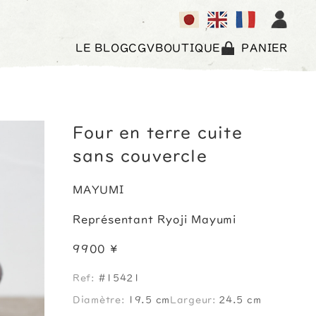
LE BLOG
CGV
BOUTIQUE
PANIER
Four en terre cuite
sans couvercle
MAYUMI
Représentant Ryoji Mayumi
9900 ¥
Ref:
#15421
Diamètre:
19.5 cm
Largeur:
24.5 cm