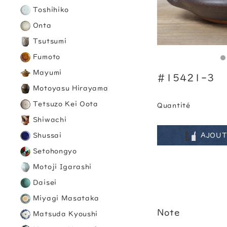
Toshihiko
Onta
Tsutsumi
Fumoto
Mayumi
#15421-3
Motoyasu Hirayama
Tetsuzo Kei Oota
Quantité
Shiwachi
AJOUT
Shussai
Setohongyo
Motoji Igarashi
Daisei
Miyagi Masataka
Note
Matsuda Kyoushi