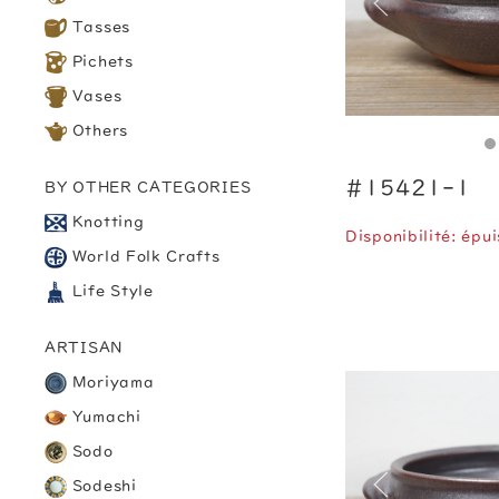
Tasses
Pichets
Vases
Others
#15421-1
BY OTHER CATEGORIES
Knotting
Disponibilité: épui
World Folk Crafts
Life Style
ARTISAN
Moriyama
Yumachi
Sodo
Sodeshi