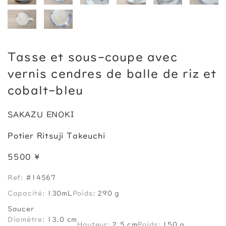
Tasse et sous-coupe avec
vernis cendres de balle de riz et
cobalt-bleu
SAKAZU ENOKI
Potier Ritsuji Takeuchi
5500 ¥
Ref:
#14567
Capacité:
130mL
Poids:
290 g
Saucer
Diamètre:
13.0 cm
Hauteur:
2.5 cm
Poids:
150 g