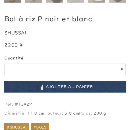
Bol à riz P noir et blanc
SHUSSAI
2200 ¥
Quantité
AJOUTER AU PANIER
Ref:
#13429
Diamètre:
11.8 cm
Hauteur:
5.8 cm
Poids:
200 g
#SHUSSAI
#BOLS