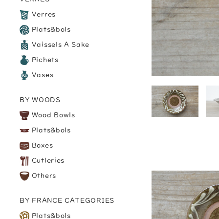
Verres
Plats&bols
Vaissels A Sake
Pichets
Vases
BY WOODS
Wood Bowls
Plats&bols
Boxes
Cutleries
Others
BY FRANCE CATEGORIES
Plats&bols