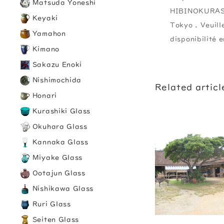
Matsuda Yoneshi
HIBINOKURASH
Keyaki
Tokyo . Veuil
Yamahon
disponibilité 
Kimano
Sakazu Enoki
Nishimochida
Related articl
Honari
Kurashiki Glass
Okuhara Glass
Kannaka Glass
Miyake Glass
Ootajun Glass
Nishikawa Glass
Ruri Glass
Seiten Glass