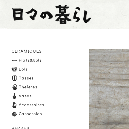
CERAMIQUES
Plats&bols
Bols
Tasses
Theieres
Vases
Accessoires
Casseroles
VERRES