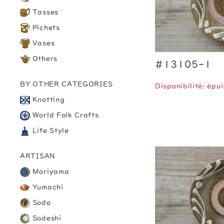
Tasses
Pichets
Vases
Others
#13105-1
BY OTHER CATEGORIES
Disponibilité: épui
Knotting
World Folk Crafts
Life Style
ARTISAN
Moriyama
Yumachi
Sodo
Sodeshi