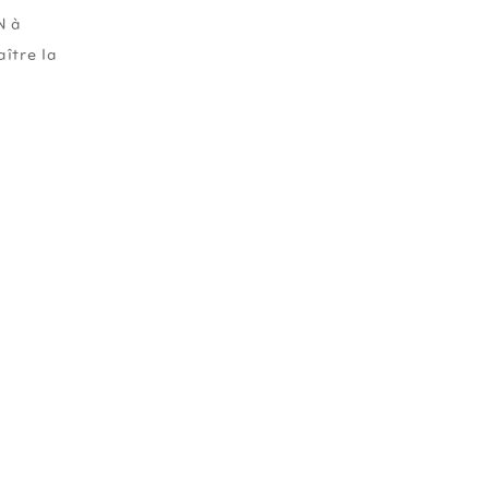
N à
ître la