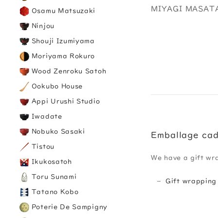
MIYAGI MASAT
Osamu Matsuzaki
Ninjou
Shouji Izumiyama
Moriyama Rokuro
Wood Zenroku Satoh
Ookubo House
Appi Urushi Studio
Iwadate
Nobuko Sasaki
Emballage ca
Tistou
We have a gift wr
Ikukosatoh
Toru Sunami
Gift wrapping
Tatano Kobo
Poterie De Sampigny