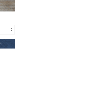
R
n
.