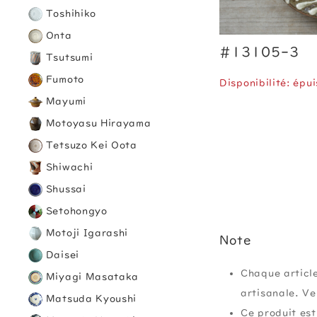
Toshihiko
Onta
#13105-3
Tsutsumi
Fumoto
Disponibilité: épui
Mayumi
Motoyasu Hirayama
Tetsuzo Kei Oota
Shiwachi
Shussai
Setohongyo
Motoji Igarashi
Note
Daisei
Chaque article
Miyagi Masataka
artisanale. Ve
Matsuda Kyoushi
Ce produit est